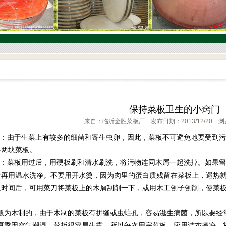
保持菜板卫生的小窍门
来自：临沂金胜菜板厂 发布日期：2013/12/20 浏
分开：由于生菜上有较多的细菌和寄生虫卵，因此，菜板不可避免地要受到
备两块菜板。
清洁：菜板用过后，用硬板刷和清水刷洗，将污物连同木屑一起洗掉。如果
后再用温水洗净。不要用开水烫，因为肉里的蛋白质残留在菜板上，遇热
段时间后，可用菜刀将菜板上的木屑刮削一下，或用木工刨子刨削，使菜
板一般为木制的，由于木制的菜板有拼缝或虫蛀孔，容易滋生病菌，所以要
热的夏季因空气潮湿，菜板很容易生霉，所以每次用完菜板，应用洁布擦净