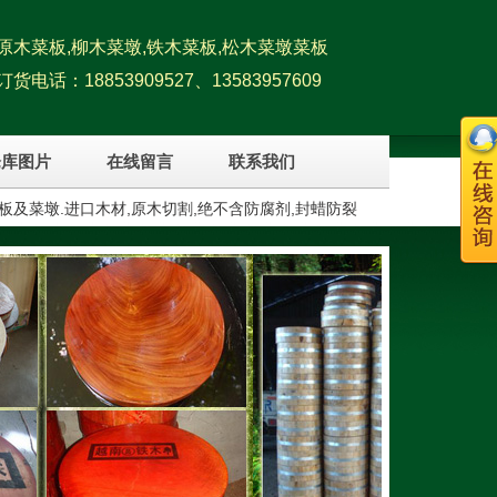
原木菜板,柳木菜墩,铁木菜板,松木菜墩菜板
订货电话：18853909527、13583957609
仓库图片
在线留言
联系我们
板及菜墩.进口木材,原木切割,绝不含防腐剂,封蜡防裂