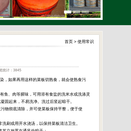
首页
>
使用常识
览统计：3845
污染，如果再用这样的菜板切熟食，就会使熟食污
留有鱼、肉等腥味，可用溶有食盐的洗米水或洗涤灵
就凝固起来，不易洗净。洗过后竖起晾干。
板污物彻底清除，并可使菜板保持平整，便于使
经常洗刷或用开水浇汤，以保持菜板清洁卫生。
，将其立放置在通风处晾干；