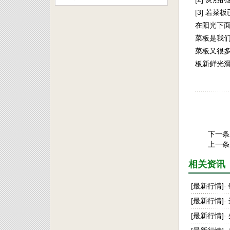
[3] 若
在阳光下
菜板是我
菜板又很多
板新鲜光
下一条
上一条
相关资讯
[
最新行情
]
·
[
最新行情
]
·
[
最新行情
]
·