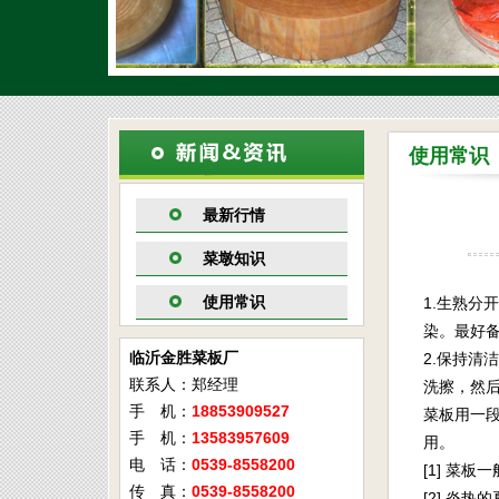
使用常识
最新行情
菜墩知识
使用常识
1.生熟
染。最好
临沂金胜菜板厂
2.保持
联系人：郑经理
洗擦，然
手 机：
18853909527
菜板用一
手 机：
13583957609
用。
电 话：
0539-8558200
[1] 菜
传 真：
0539-8558200
[2] 炎