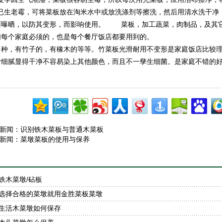
菜板已生老霉，可将菜板放在淘米水中或放洗涤剂等擦洗，然后用清水洗干
面曝晒，以防其变形，而影响使用。 菜板，加工蔬菜，肉制品，及其
们每个家庭必须的，也是每个餐厅饭店都要用到的。
种，有竹子的，有橡木的等等。竹菜板光滑耐用不变形是家庭饭店比较理想
滑细腻显得干净不容易染上其他颜色，而且不一孳生细菌。是家庭不错的
新闻：
识别铁木菜板与普通木菜板
新闻：
菜墩菜板的使用与保养
铁木菜墩/砧板
选择合格的菜墩就用金胜菜板菜墩
生活木菜墩如何保存