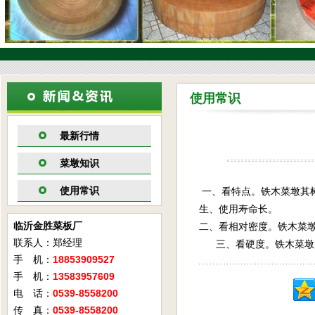
使用常识
最新行情
菜墩知识
使用常识
一、看特点。铁木菜墩其
生、使用寿命长。
临沂金胜菜板厂
二、看相对密度。铁木菜
联系人：郑经理
三、看硬度。铁木菜墩用
手 机：
18853909527
手 机：
13583957609
电 话：
0539-8558200
传 真：
0539-8558200