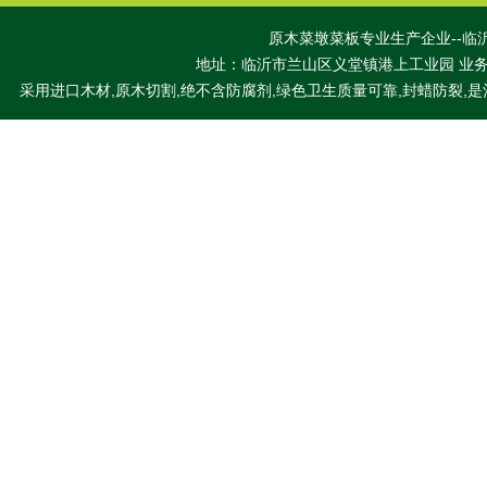
原木菜墩菜板专业生产企业--临
地址：临沂市兰山区义堂镇港上工业园 业
采用进口木材,原木切割,绝不含防腐剂,绿色卫生质量可靠,封蜡防裂