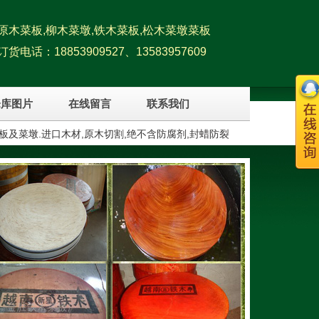
原木菜板,柳木菜墩,铁木菜板,松木菜墩菜板
订货电话：18853909527、13583957609
仓库图片
在线留言
联系我们
板及菜墩.进口木材,原木切割,绝不含防腐剂,封蜡防裂