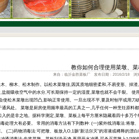
教你如何合理使用菜墩、菜
来自：临沂金胜菜板厂 发布日期：2016/2/18 浏
木、柳木、松木制作。以松木菜墩佳,因其质地细密柔和,不易变形、掉渣
,盐能吸收空气中的水分,可长期保持一定的湿度,菜墩也就不会干裂。 使
,会使松木菜墩出现凹凸,影响正常使用。一旦出现不平,要及时刨平或用刀砍
于通风处。 菜墩是厨房使用频率最高的工具之一,几乎任何一种烹饪原料都
口入的是非之地。据科学测定,菜墩、菜板上每平方厘米隐藏着四十多万个
毒处理大有必要。 常用的消毒方法有下列数种: (一)紫外线消毒法:将
。 (二)药物消毒法:可把墩、板放入O,1肠“新洁尔灭”的溶液或稀释的漂
三)冲烫消毒法:先将菜墩、菜板刮洗干净,再用开水冲烫,可杀灭菜墩上1/3的