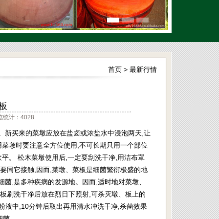
首页
>
最新行情
板
览统计：4028
。新买来的菜墩应放在盐卤或浓盐水中浸泡两天,让
用菜墩时要注意全方位使用,不可长期只用一个部位
平。 松木菜墩使用后,一定要刮洗干净,用洁布罩
要同它接触,因而,菜墩、菜板是细菌繁衍极盛的地
细菌,是多种疾病的发源地。因而,适时地对菜墩、
墩、板刷洗干净后放在烈日下照射,可杀灭墩、板上的
白粉液中,10分钟后取出再用清水冲洗干净,杀菌效果
细菌。