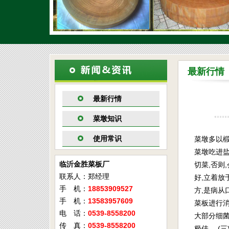
最新行情
最新行情
菜墩知识
使用常识
菜墩多以椴
菜墩吃进盐
临沂金胜菜板厂
切菜,否则
联系人：郑经理
好,立着放
手 机：
18853909527
方,是病从
手 机：
13583957609
菜板进行消
电 话：
0539-8558200
大部分细菌
传 真：
0539-8558200
极佳。 (