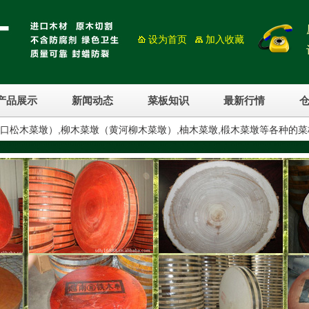
设为首页
加入收藏
产品展示
新闻动态
菜板知识
最新行情
进口松木菜墩）,柳木菜墩（黄河柳木菜墩）,柚木菜墩,椴木菜墩等各种的菜